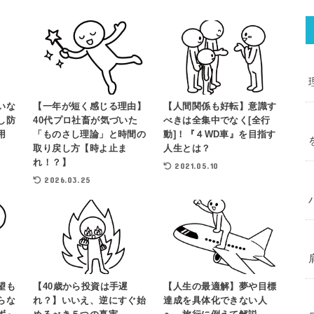
いな
【一年が短く感じる理由】
【人間関係も好転】意識す
し防
40代プロ社畜が気づいた
べきは全集中でなく[全行
用
「ものさし理論」と時間の
動]！『４WD車』を目指す
取り戻し方【時よ止ま
人生とは？
れ！？】
2021.05.10
2026.03.25
望も
【40歳から投資は手遅
【人生の最適解】夢や目標
らな
れ？】いいえ、逆にすぐ始
達成を具体化できない人