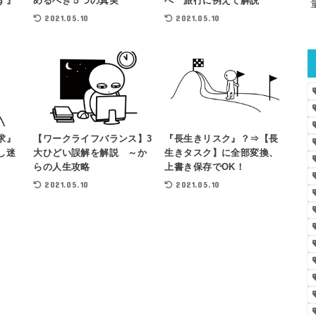
ず』
めるべき５つの真実
へ 旅行に例えて解説
2021.05.10
2021.05.10
求』
【ワークライフバランス】3
『長生きリスク』？⇒【長
し迷
大ひどい誤解を解説 ～か
生きタスク】に全部変換、
らの人生攻略
上書き保存でOK！
2021.05.10
2021.05.10