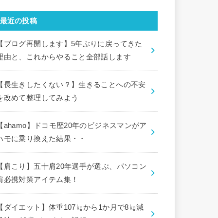
最近の投稿
【ブログ再開します】5年ぶりに戻ってきた
理由と、これからやること全部話します
【長生きしたくない？】生きることへの不安
を改めて整理してみよう
【ahamo】ドコモ歴20年のビジネスマンがア
ハモに乗り換えた結果・・
【肩こり】五十肩20年選手が選ぶ、パソコン
肩必携対策アイテム集！
【ダイエット】体重107㎏から1か月で8㎏減