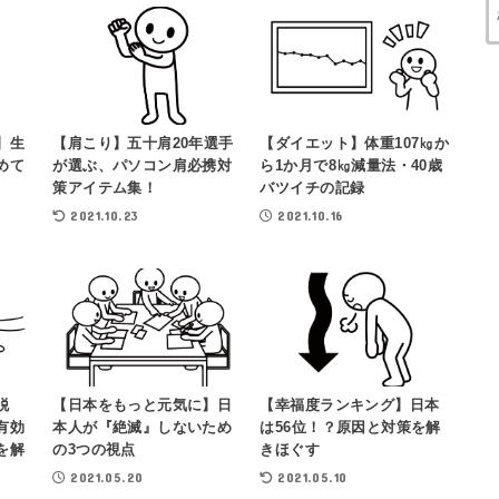
】生
【肩こり】五十肩20年選手
【ダイエット】体重107㎏か
めて
が選ぶ、パソコン肩必携対
ら1か月で8㎏減量法・40歳
策アイテム集！
バツイチの記録
2021.10.23
2021.10.16
脱
【日本をもっと元気に】日
【幸福度ランキング】日本
有効
本人が『絶滅』しないため
は56位！？原因と対策を解
を解
の3つの視点
きほぐす
2021.05.20
2021.05.10