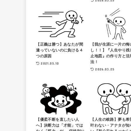
2026.03.25
【正義は勝つ】あなたが間
【我が生涯に一片の悔
違っていないのに負ける４
し！！】『人生やり残
つの原因
止地図』の作り方と活
法！
2021.05.10
2026.03.25
【優柔不断を直したい人
【人生の岐路】夢も希
へ】決断力は「才能」では
叶わない・アナタが知