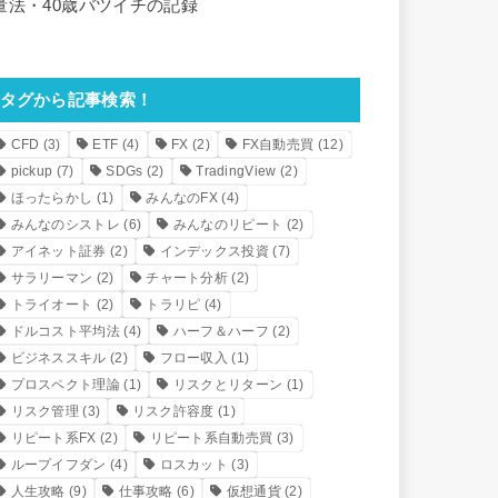
量法・40歳バツイチの記録
タグから記事検索！
CFD
(3)
ETF
(4)
FX
(2)
FX自動売買
(12)
pickup
(7)
SDGs
(2)
TradingView
(2)
ほったらかし
(1)
みんなのFX
(4)
みんなのシストレ
(6)
みんなのリピート
(2)
アイネット証券
(2)
インデックス投資
(7)
サラリーマン
(2)
チャート分析
(2)
トライオート
(2)
トラリピ
(4)
ドルコスト平均法
(4)
ハーフ＆ハーフ
(2)
ビジネススキル
(2)
フロー収入
(1)
プロスペクト理論
(1)
リスクとリターン
(1)
リスク管理
(3)
リスク許容度
(1)
リピート系FX
(2)
リピート系自動売買
(3)
ループイフダン
(4)
ロスカット
(3)
人生攻略
(9)
仕事攻略
(6)
仮想通貨
(2)