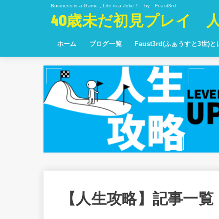
Business is a Game , Life is a Joke！ by Fuast3rd
40歳未だ初見プレイ 
ホーム
ブログ一覧
Faust3rd(ふぁうすと3世)
【人生攻略】記事一覧