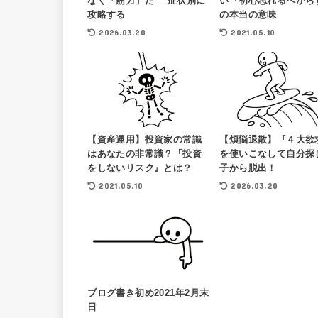
なく「筋力」だ──症状別に
い『初心忘れるべから
攻略する
の本当の意味
2026.03.20
2021.05.10
【資産運用】投資家の常識
【煩悩退散】『４大欲
はあなたの非常識？『投資
を使いこなして自分探
をしないリスク』とは？
子から脱出！
2021.05.10
2026.03.20
ブログ書き初め2021年2月末
日