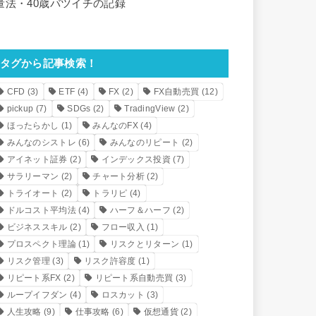
量法・40歳バツイチの記録
タグから記事検索！
CFD
(3)
ETF
(4)
FX
(2)
FX自動売買
(12)
pickup
(7)
SDGs
(2)
TradingView
(2)
ほったらかし
(1)
みんなのFX
(4)
みんなのシストレ
(6)
みんなのリピート
(2)
アイネット証券
(2)
インデックス投資
(7)
サラリーマン
(2)
チャート分析
(2)
トライオート
(2)
トラリピ
(4)
ドルコスト平均法
(4)
ハーフ＆ハーフ
(2)
ビジネススキル
(2)
フロー収入
(1)
プロスペクト理論
(1)
リスクとリターン
(1)
リスク管理
(3)
リスク許容度
(1)
リピート系FX
(2)
リピート系自動売買
(3)
ループイフダン
(4)
ロスカット
(3)
人生攻略
(9)
仕事攻略
(6)
仮想通貨
(2)