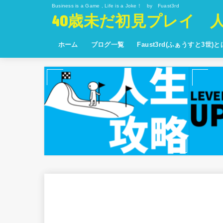
Business is a Game , Life is a Joke！ by Fuast3rd
40歳未だ初見プレイ 
ホーム
ブログ一覧
Faust3rd(ふぁうすと3世)