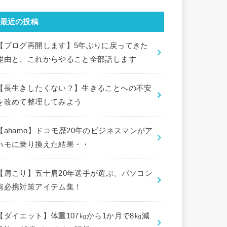
最近の投稿
【ブログ再開します】5年ぶりに戻ってきた
理由と、これからやること全部話します
【長生きしたくない？】生きることへの不安
を改めて整理してみよう
【ahamo】ドコモ歴20年のビジネスマンがア
ハモに乗り換えた結果・・
【肩こり】五十肩20年選手が選ぶ、パソコン
肩必携対策アイテム集！
【ダイエット】体重107㎏から1か月で8㎏減