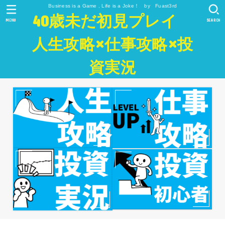
Business is a Game , Life is a Joke！ by Fuast3rd
40歳未だ初見プレイ
MENU
SEARCH
人生攻略×仕事攻略×投
資実況