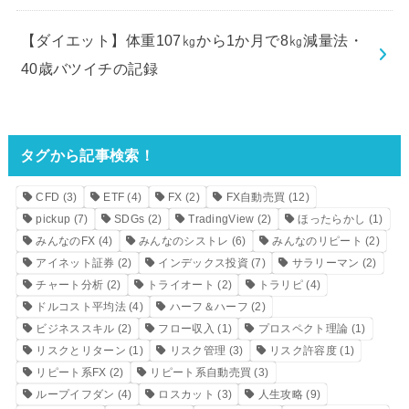
【ダイエット】体重107㎏から1か月で8㎏減量法・
40歳バツイチの記録
タグから記事検索！
CFD
(3)
ETF
(4)
FX
(2)
FX自動売買
(12)
pickup
(7)
SDGs
(2)
TradingView
(2)
ほったらかし
(1)
みんなのFX
(4)
みんなのシストレ
(6)
みんなのリピート
(2)
アイネット証券
(2)
インデックス投資
(7)
サラリーマン
(2)
チャート分析
(2)
トライオート
(2)
トラリピ
(4)
ドルコスト平均法
(4)
ハーフ＆ハーフ
(2)
ビジネススキル
(2)
フロー収入
(1)
プロスペクト理論
(1)
リスクとリターン
(1)
リスク管理
(3)
リスク許容度
(1)
リピート系FX
(2)
リピート系自動売買
(3)
ループイフダン
(4)
ロスカット
(3)
人生攻略
(9)