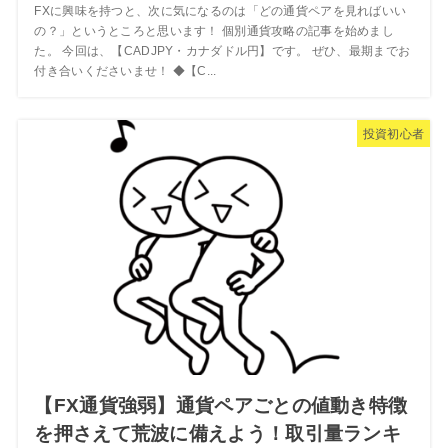
FXに興味を持つと、次に気になるのは「どの通貨ペアを見ればいい
の？」というところと思います！ 個別通貨攻略の記事を始めまし
た。 今回は、【CADJPY・カナダドル円】です。 ぜひ、最期までお
付き合いくださいませ！ ◆【C...
投資初心者
【FX通貨強弱】通貨ペアごとの値動き特徴
を押さえて荒波に備えよう！取引量ランキ