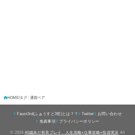
HOME
タグ : 通貨ペア
Faust3rd(ふぁうすと3世)とは？？
Twitter
お問い合わせ
免責事項
プライバシーポリシー
© 2026
40歳未だ初見プレイ 人生攻略×仕事攻略×投資実況
All