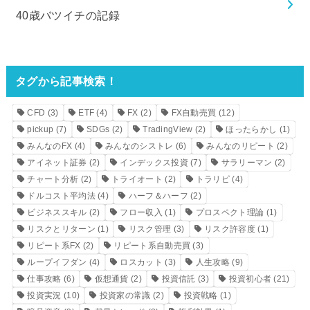
40歳バツイチの記録
タグから記事検索！
CFD
(3)
ETF
(4)
FX
(2)
FX自動売買
(12)
pickup
(7)
SDGs
(2)
TradingView
(2)
ほったらかし
(1)
みんなのFX
(4)
みんなのシストレ
(6)
みんなのリピート
(2)
アイネット証券
(2)
インデックス投資
(7)
サラリーマン
(2)
チャート分析
(2)
トライオート
(2)
トラリピ
(4)
ドルコスト平均法
(4)
ハーフ＆ハーフ
(2)
ビジネススキル
(2)
フロー収入
(1)
プロスペクト理論
(1)
リスクとリターン
(1)
リスク管理
(3)
リスク許容度
(1)
リピート系FX
(2)
リピート系自動売買
(3)
ループイフダン
(4)
ロスカット
(3)
人生攻略
(9)
仕事攻略
(6)
仮想通貨
(2)
投資信託
(3)
投資初心者
(21)
投資実況
(10)
投資家の常識
(2)
投資戦略
(1)