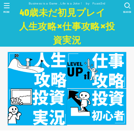
Business is a Game , Life is a Joke！ by Fuast3rd
40歳未だ初見プレイ
MENU
SEARCH
人生攻略×仕事攻略×投
資実況