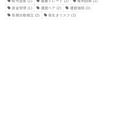
暗号資産
(2)
裁量トレード
(2)
複利効果
(1)
資金管理
(1)
通貨ペア
(2)
通貨強弱
(3)
長期分散積立
(2)
長生きリスク
(2)