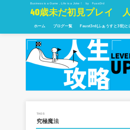
Business is a Game , Life is a Joke！ by Fuast3rd
40歳未だ初見プレイ 
ホーム
ブログ一覧
Faust3rd(ふぁうすと3世)
究極魔法