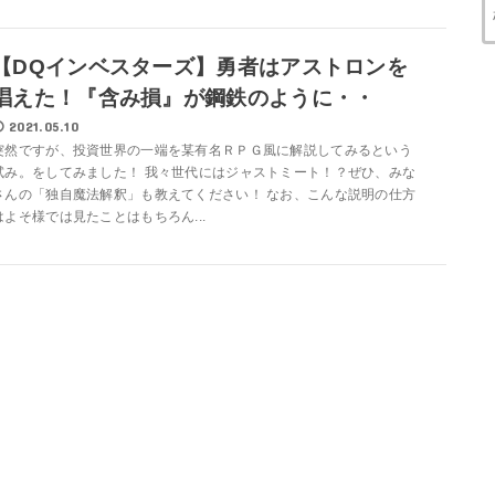
【DQインベスターズ】勇者はアストロンを
唱えた！『含み損』が鋼鉄のように・・
2021.05.10
突然ですが、投資世界の一端を某有名ＲＰＧ風に解説してみるという
試み。をしてみました！ 我々世代にはジャストミート！？ぜひ、みな
さんの「独自魔法解釈」も教えてください！ なお、こんな説明の仕方
はよそ様では見たことはもちろん...