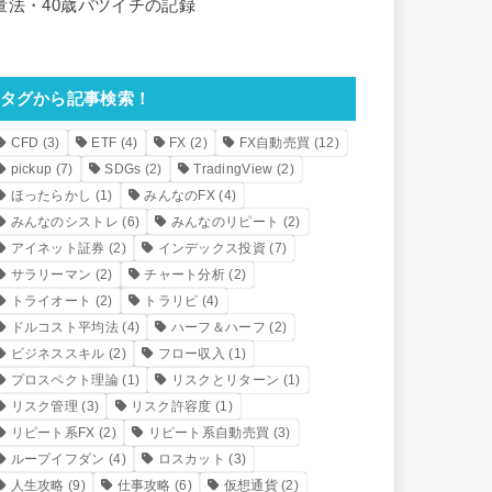
量法・40歳バツイチの記録
タグから記事検索！
CFD
(3)
ETF
(4)
FX
(2)
FX自動売買
(12)
pickup
(7)
SDGs
(2)
TradingView
(2)
ほったらかし
(1)
みんなのFX
(4)
みんなのシストレ
(6)
みんなのリピート
(2)
アイネット証券
(2)
インデックス投資
(7)
サラリーマン
(2)
チャート分析
(2)
トライオート
(2)
トラリピ
(4)
ドルコスト平均法
(4)
ハーフ＆ハーフ
(2)
ビジネススキル
(2)
フロー収入
(1)
プロスペクト理論
(1)
リスクとリターン
(1)
リスク管理
(3)
リスク許容度
(1)
リピート系FX
(2)
リピート系自動売買
(3)
ループイフダン
(4)
ロスカット
(3)
人生攻略
(9)
仕事攻略
(6)
仮想通貨
(2)