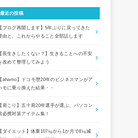
最近の投稿
【ブログ再開します】5年ぶりに戻ってきた
理由と、これからやること全部話します
【長生きしたくない？】生きることへの不安
を改めて整理してみよう
【ahamo】ドコモ歴20年のビジネスマンがア
ハモに乗り換えた結果・・
【肩こり】五十肩20年選手が選ぶ、パソコン
肩必携対策アイテム集！
【ダイエット】体重107㎏から1か月で8㎏減