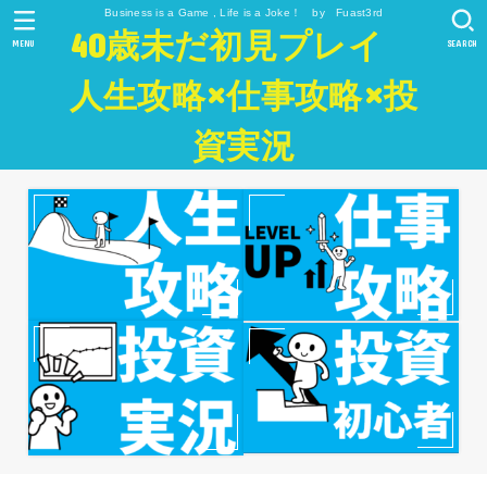
Business is a Game , Life is a Joke！ by Fuast3rd
40歳未だ初見プレイ
MENU
SEARCH
人生攻略×仕事攻略×投
資実況