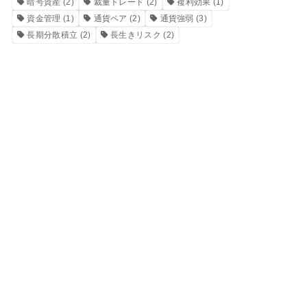
暗号資産
(2)
裁量トレード
(2)
複利効果
(1)
資金管理
(1)
通貨ペア
(2)
通貨強弱
(3)
長期分散積立
(2)
長生きリスク
(2)