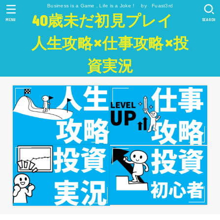
Business is a Game , Life is a Joke！ by Fuast3rd
40歳未だ初見プレイ
MENU
SEARCH
人生攻略×仕事攻略×投
資実況