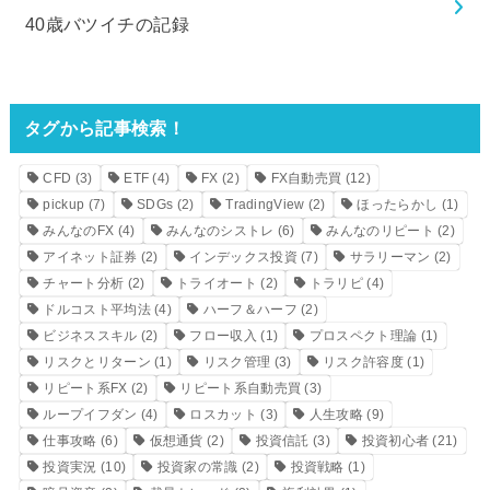
40歳バツイチの記録
タグから記事検索！
CFD
(3)
ETF
(4)
FX
(2)
FX自動売買
(12)
pickup
(7)
SDGs
(2)
TradingView
(2)
ほったらかし
(1)
みんなのFX
(4)
みんなのシストレ
(6)
みんなのリピート
(2)
アイネット証券
(2)
インデックス投資
(7)
サラリーマン
(2)
チャート分析
(2)
トライオート
(2)
トラリピ
(4)
ドルコスト平均法
(4)
ハーフ＆ハーフ
(2)
ビジネススキル
(2)
フロー収入
(1)
プロスペクト理論
(1)
リスクとリターン
(1)
リスク管理
(3)
リスク許容度
(1)
リピート系FX
(2)
リピート系自動売買
(3)
ループイフダン
(4)
ロスカット
(3)
人生攻略
(9)
仕事攻略
(6)
仮想通貨
(2)
投資信託
(3)
投資初心者
(21)
投資実況
(10)
投資家の常識
(2)
投資戦略
(1)