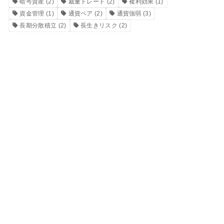
暗号資産
(2)
裁量トレード
(2)
複利効果
(1)
資金管理
(1)
通貨ペア
(2)
通貨強弱
(3)
長期分散積立
(2)
長生きリスク
(2)